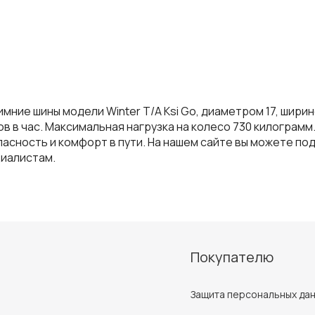
имние шины модели Winter T/A Ksi Go, диаметром 17, шир
в в час. Максимальная нагрузка на колесо 730 килограмм
асность и комфорт в пути. На нашем сайте вы можете п
циалистам.
Покупателю
Защита персональных да