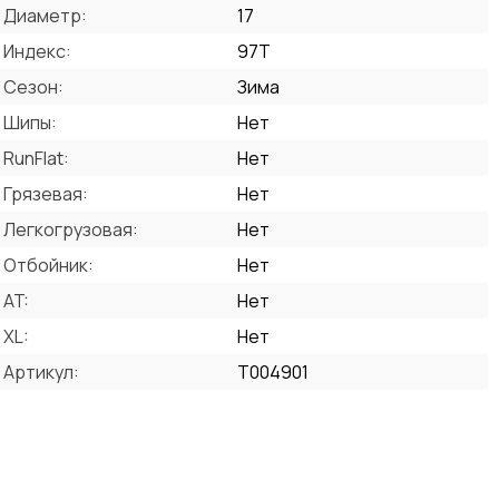
Диаметр:
17
Индекс:
97T
Сезон:
Зима
Шипы:
Нет
RunFlat:
Нет
Грязевая:
Нет
Легкогрузовая:
Нет
Отбойник:
Нет
AT:
Нет
XL:
Нет
Артикул:
T004901