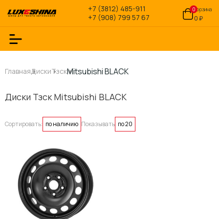
+7 (3812) 485-911
0
Корзина
+7 (908) 799 57 67
0 ₽
Mitsubishi BLACK
Главная
Диски
Тзск
Диски Тзск Mitsubishi BLACK
Сортировать:
по наличию
Показывать
по 20