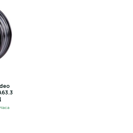
ndeo
A63.3
Ц
 Часа