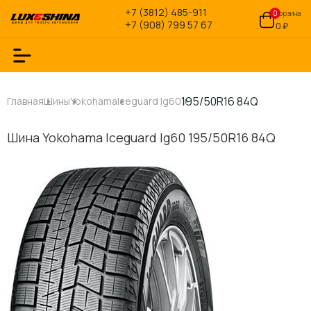
+7 (3812) 485-911
0
Корзина
+7 (908) 799 57 67
0 ₽
195/50R16 84Q
Главная
Шины
Yokohama
Iceguard Ig60
Шина Yokohama Iceguard Ig60 195/50R16 84Q