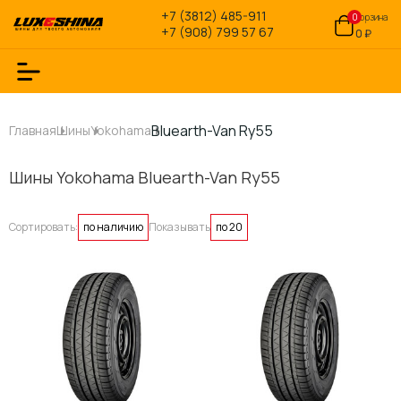
+7 (3812) 485-911
0
Корзина
+7 (908) 799 57 67
0 ₽
Bluearth-Van Ry55
Главная
Шины
Yokohama
Шины Yokohama Bluearth-Van Ry55
Сортировать:
по наличию
Показывать
по 20