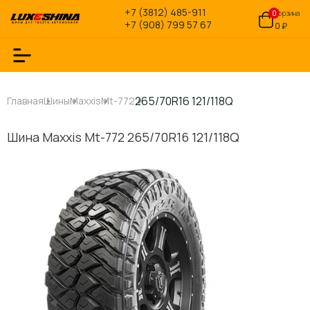
+7 (3812) 485-911
0
Корзина
+7 (908) 799 57 67
0 ₽
265/70R16 121/118Q
Главная
Шины
Maxxis
Mt-772
Шина Maxxis Mt-772 265/70R16 121/118Q