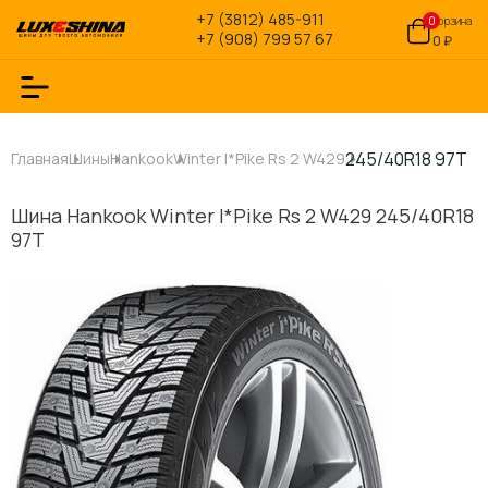
+7 (3812) 485-911
0
Корзина
+7 (908) 799 57 67
0 ₽
245/40R18 97T
Главная
Шины
Hankook
Winter I*Pike Rs 2 W429
Шина Hankook Winter I*Pike Rs 2 W429 245/40R18
97T