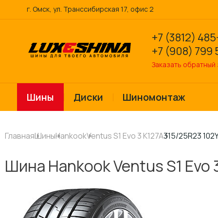
г. Омск, ул. Транссибирская 17, офис 2
+7 (3812) 485
+7 (908) 799 
Заказать обратный
Шины
Диски
Шиномонтаж
Главная
Шины
Hankook
Ventus S1 Evo 3 K127A
315/25R23 102
Шина Hankook Ventus S1 Evo 