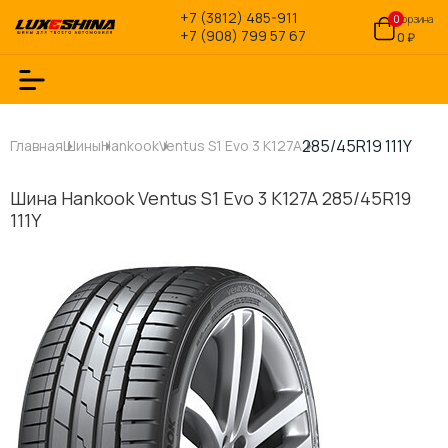
+7 (3812) 485-911
0
Корзина
+7 (908) 799 57 67
0 ₽
285/45R19 111Y
Главная
Шины
Hankook
Ventus S1 Evo 3 K127A
Шина Hankook Ventus S1 Evo 3 K127A 285/45R19
111Y