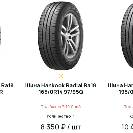
 Ra18
Шина Hankook Radial Ra18
Шина Han
4R
165/0R14 97/95Q
195/
Под Заказ 7-10 Дней
Под 
Количество: 1
К
8 350 ₽ / шт
10 