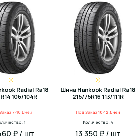
kook Radial Ra18
Шина Hankook Radial Ra18
0R14 106/104R
215/75R16 113/111R
Заказ 7-10 Дней
Под Заказ 10-12 Дней
оличество: 1
Количество: 4
460 ₽ / шт
13 350 ₽ / шт