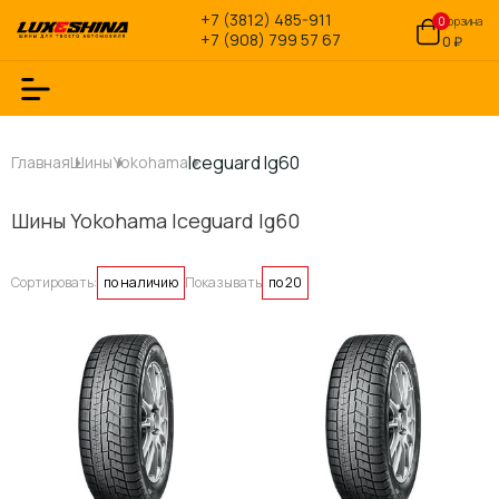
+7 (3812) 485-911
0
Корзина
+7 (908) 799 57 67
0 ₽
Iceguard Ig60
Главная
Шины
Yokohama
Шины Yokohama Iceguard Ig60
Сортировать:
по наличию
Показывать
по 20